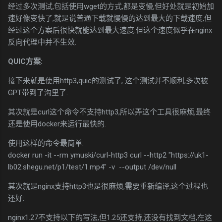
经过多次测试,包括使用wget的方式,都是变慢,但好处就是初始加
速好像变快了,就是说普通下载就慢慢的达到最大的下载速度,但
经过这个方案后很快就能达到最大速度.但这个速度似乎在nginx
反向代理中并不生效.
QUIC方案:
接下来就是使用http3,quic的测试了, 这个测试并不顺利,多次被
GPT带到了沟里了.
其次就是curl这个命令不支持http3,所以弄这个工具很麻烦,最终
还是使用docker来运行最快的.
使用这样的命令最简单:
docker run -it --rm ymuski/curl-http3 curl --http2 "https://uk1-
lb02.shegu.net/p1/test/1.mp4" -v --output /dev/null
其次就是nginx支持http3也是很麻烦,需要重新编译,这个过程也
还好:
nginx1.27不支持以下的写法,但1.25还支持,还没有找到文档,在这