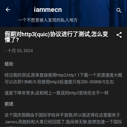
跳至主要内容
iammecn
一个不愿意被人发现的私人地方
假期对http3(quic)协议进行了测试,怎么变
慢了?
-
十月 05, 2024
结论:
经过我的测试,原来直接使用http2,http1.1下载一个资源速度大概
可以达到13MB/S.但使用http3后速度只有200-300KB/S左右.
速度下降非常多,这和网上一致说的http3变快完全不一样.
前述:
这个国庆假期由于国际学校并不放假,所以我还得在这里服务于
James,而她妈和大果已经回国了,我闲得无聊,就想加速一下国际