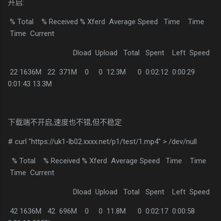
开启:
% Total % Received % Xferd Average Speed Time Time
Time Current
Dload Upload Total Spent Left Speed
22 1636M 22 371M 0 0 12.3M 0 0:02:12 0:00:29
0:01:43 13.3M
下载端不开启,速度也不错,但不稳定
# curl "https://uk1-lb02.xxxx.net/p1/test/1.mp4" > /dev/null
% Total % Received % Xferd Average Speed Time Time
Time Current
Dload Upload Total Spent Left Speed
42 1636M 42 696M 0 0 11.8M 0 0:02:17 0:00:58