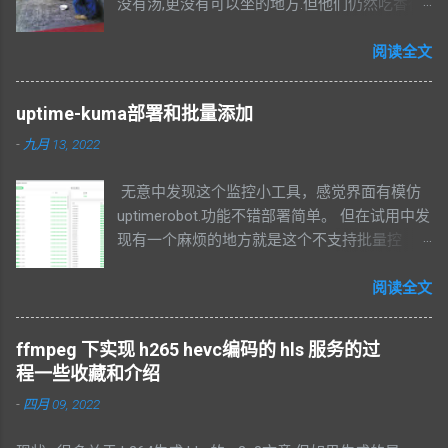
没有汤,更没有可以坐的地方.但他们仍然吃香很
香. 这是我在南京网通机房前用手机拍摄到的一
幅照片,鱼市口那里,离南京市中心很近.
阅读全文
uptime-kuma部署和批量添加
-
九月 13, 2022
无意中发现这个监控小工具，感觉界面有模仿
uptimerobot.功能不错部署简单。 但在试用中发
现有一个麻烦的地方就是这个不支持批量控
制，如果你有几百个项目要监控的话，操作非
常麻烦。 官方还没有一个解决方案，通过官网
阅读全文
的一个讨论，我看到了：
https://github.com/lucasheld/uptime-kuma-api/
ffmpeg 下实现 h265 hevc编码的 hls 服务的过
基本上可以解决这个问题了。 比如我使用这样
程一些收藏和介绍
的命令： result =
-
四月 09, 2022
api.add_monitor(type=MonitorType.HTTP,
name="usa7-nas03",