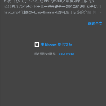
现状: 很多关于 h264生成 hls 的m3u8文章,但如果生成的是
maxretries=10,expiryNotification=1,url="https://t
h265的介绍还很少,对于此一般来说是一句简单的说明就是使用:
est.url/client/php.php") ; print(result)
hevc_mp4代替h264_mp4toannexb即可,便于更多的介绍. 关于
这个有一篇比较详细的中文介绍在这里:
https://blog.csdn.net/weixin_41422027/article/details/1066493
阅读全文
61 但没有给出具体的命令行参数. 官方对于此参数的一些介绍:
https://www.ffmpeg.org/ffmpeg-bitstream-
filters.html#hevc_005fmp4toannexb
由 Blogger 提供支持
https://ffmpeg.org/ffmpeg-formats.html
https://developer.apple.com/documentation/http_live_streamin
主题背景图片创建者：
Radius Images
g/http_live_streaming_hls_authoring_specification_for_apple
_devices 也没有提及 hevc 的情况. 苹果也给出了解决方案,使用
他们的 mediafilesegmenter这一个命令,但这个命令的兼容性比
较差,就是 iPhone 拍摄的视频都无法支持.
https://qiita.com/makotok7/items/bbcd24ab7b00adf8cc92 这
里有一篇日文的文章介绍了使用说明 jeffcheng@Mac-Studio
hls % mediafilesegmenter IMG_3337.MOV Apr 9 2022
02:22:09.357: Processing file
/Users/jeffcheng/Downloads/hls/IMG_3337.MOV Apr 9 2022