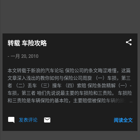
也将事半功倍。 如何准确判断这六条线的位置呢？
前保险杠与前轴在驾驶座前方，相对容易确定。而
其它四条线，则需要通过后视镜来观察，因此后视
镜在泊车的时候有很大的作用。 示意图： 了解"六
条关键线"之后，就要了解汽车低速移动的原理。所
有汽车都是以前轮转向、后轮跟随前轮行进的，前
转载 车险攻略
轮的"横移"能力要大过后轮，因此泊车的大原则是先
让后轮到位，再移正前轮。换言之，多数时候我们
-
一月 20, 2010
都建议用倒车入库的方法泊车，因此泊车技术很大
程度上也是倒车技术。 最后，你还应该对车辆的一
本文转载于新浪的汽车论坛 保险公司的条文晦涩难懂，这篇
些基本性能和情况有所掌握。例如车子的最小转弯
文章深入浅出的教你如何与保险公司周旋 （一）车损，第三
半径大约有多少？如何快速调节后视镜？倒车雷达
者 （二）丢车 （三）撞车 （四）索赔 保险条款精解（一）-
或倒车显示屏是否可靠、有否盲区？轮胎和轮圈的
车损，第三者 咱们先说说最主要的车损险和三责险。 车损险
高度有多少，是否容易摩擦到路肩而损伤……等等。
和三责险是车辆保险的基本险，主要赔偿被保险车辆的损失
基本功就绪，下面我们就向停车场进发吧！ 说到泊
以及由被保险车辆在使用中给第三者带来的损失！ 您大概觉
位，最常见的就是"非"字形车位了。我们先来演示最
得即使是自然灾害造成的车辆损失，保险公司也照赔不误！
发表评论
阅读全文
正确的"非"字形车位攻略法，请看图。 第一步：判
这话对了一半，大部分的自然灾害造成的损失都赔，惟独一
断车位是否"合格"，可以的话，则稍微靠近车位。当
样除外--------地震！！！！ 案例1：如果您的车有幸在地震
前轮超过车位时，开始小幅度打方向，让车朝背靠
中被建筑物砸到的话，哈哈 应对方法：等地震过后几天再申