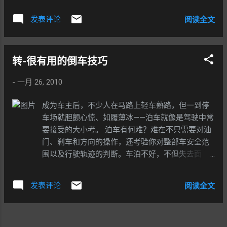
发表评论
阅读全文
转-很有用的倒车技巧
-
一月 26, 2010
成为车主后，不少人在马路上轻车熟路，但一到停
车场就胆颤心惊、如履薄冰——泊车就像是驾驶中常
要接受的大小考。 泊车有何难？难在不只需要对油
门、刹车和方向的操作，还考验你对整部车安全范
围以及行驶轨迹的判断。车泊不好，不但失去面
子、影响心情，还会浪费时间甚至让爱车受伤……那
么，怎样才能练就一身过硬功夫，做到准确而漂亮
发表评论
阅读全文
的泊车呢？ 下面，我们将为大家演示倒车入库的基
本要领，同时分析一些典型的错误，旨在提高大家
的泊车技巧。 在演示之前，我们先来传授一些"泊车