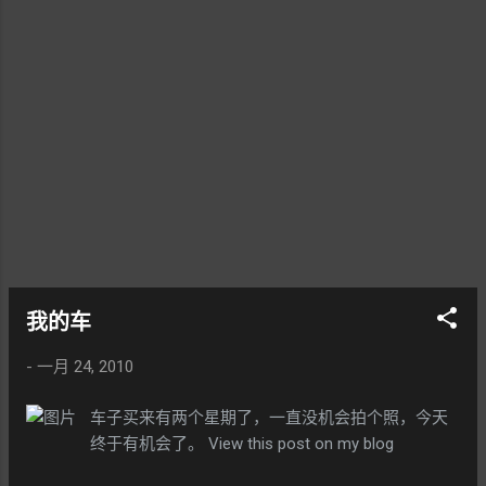
基本步"。首先就是认识一部车上的六条"关键位置
线"。 这六条线分别是前后保险杠、车身两侧以及前
后轴。前后保险杠和车身两侧，决定了在泊车时所
需要的位置，也就是安全范围；前后轴决定的是车
辆行驶轨迹。如果能在驾驶座上判断（更准确地说
是"感觉"）出这六条线的所在位置，不但能判断出泊
车空间是否足够，还能预知车辆的行驶轨迹，泊车
也将事半功倍。 如何准确判断这六条线的位置呢？
前保险杠与前轴在驾驶座前方，相对容易确定。而
其它四条线，则需要通过后视镜来观察，因此后视
镜在泊车的时候有很大的作用。
我的车
-
一月 24, 2010
车子买来有两个星期了，一直没机会拍个照，今天
终于有机会了。 View this post on my blog