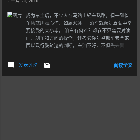
-
一月 20, 2010
成为车主后，不少人在马路上轻车熟路，但一到停
车场就胆颤心惊、如履薄冰——泊车就像是驾驶中常
要接受的大小考。 泊车有何难？难在不只需要对油
门、刹车和方向的操作，还考验你对整部车安全范
围以及行驶轨迹的判断。车泊不好，不但失去面
子、影响心情，还会浪费时间甚至让爱车受伤……那
么，怎样才能练就一身过硬功夫，做到准确而漂亮
发表评论
阅读全文
的泊车呢？ 下面，我们将为大家演示倒车入库的基
本要领，同时分析一些典型的错误，旨在提高大家
的泊车技巧。 在演示之前，我们先来传授一些"泊车
基本步"。首先就是认识一部车上的六条"关键位置
线"。 这六条线分别是前后保险杠、车身两侧以及前
后轴。前后保险杠和车身两侧，决定了在泊车时所
需要的位置，也就是安全范围；前后轴决定的是车
辆行驶轨迹。如果能在驾驶座上判断（更准确地说
是"感觉"）出这六条线的所在位置，不但能判断出泊
车空间是否足够，还能预知车辆的行驶轨迹，泊车