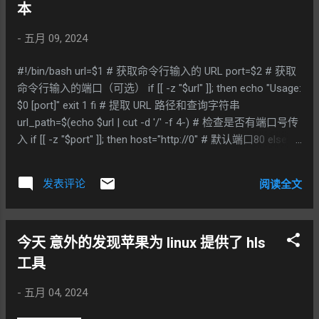
本
-
五月 09, 2024
#!/bin/bash url=$1 # 获取命令行输入的 URL port=$2 # 获取
命令行输入的端口（可选） if [[ -z "$url" ]]; then echo "Usage:
$0 [port]" exit 1 fi # 提取 URL 路径和查询字符串
url_path=$(echo $url | cut -d '/' -f 4-) # 检查是否有端口号传
入 if [[ -z "$port" ]]; then host="http://0" # 默认端口80 else
host="http://0:$port" # 使用指定的端口 fi # 获取总长度
content_length=$(curl -sI $host/$url_path | grep -i Content-
发表评论
阅读全文
Length | awk -F ": " '{print $2}' | tr -d '\r') if [[ -z
"$content_length" ]]; then echo "Failed to retrieve Content-
Length for the URL." exit 1 fi # 设置分段大小为 10MB (即
今天 意外的发现苹果为 linux 提供了 hls
10485760 bytes) segment_size=10485760 # 计算需要的总
迭代次数 let total_segments=
工具
($content_length+$segment_size-1)/$segment_size
-
五月 04, 2024
success_count=0 not_found_count=0 fail_count=0 echo
"Starting cache purge for $host/$url_path" for (( i=0; i