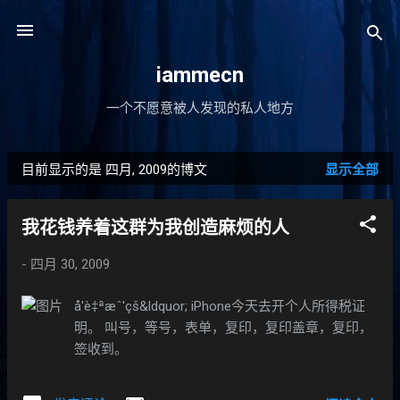
跳至主要内容
iammecn
一个不愿意被人发现的私人地方
目前显示的是 四月, 2009的博文
显示全部
博
文
我花钱养着这群为我创造麻烦的人
-
四月 30, 2009
å'è‡ªæˆ'çš&ldquor; iPhone今天去开个人所得税证
明。 叫号，等号，表单，复印，复印盖章，复印，
签收到。