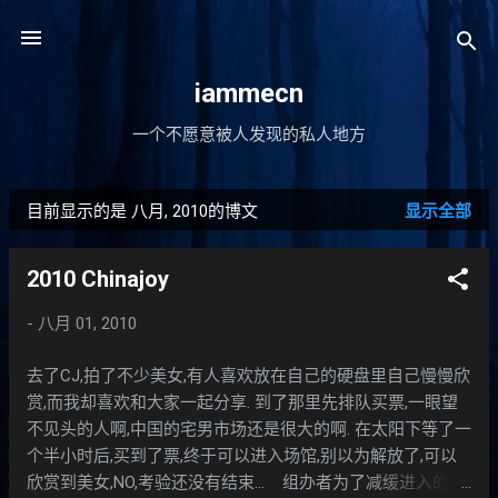
跳至主要内容
iammecn
一个不愿意被人发现的私人地方
目前显示的是 八月, 2010的博文
显示全部
博
文
2010 Chinajoy
-
八月 01, 2010
去了CJ,拍了不少美女,有人喜欢放在自己的硬盘里自己慢慢欣
赏,而我却喜欢和大家一起分享. 到了那里先排队买票,一眼望
不见头的人啊,中国的宅男市场还是很大的啊. 在太阳下等了一
个半小时后,买到了票,终于可以进入场馆,别以为解放了,可以
欣赏到美女,NO,考验还没有结束... 组办者为了减缓进入的人