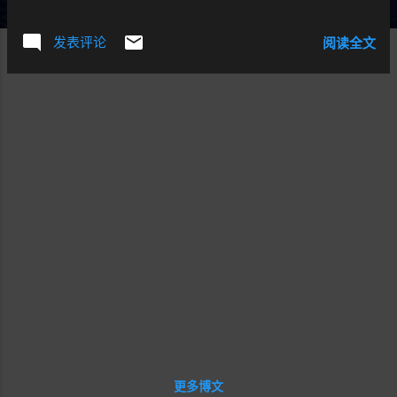
流,在一个屋子里来回弄了几个圈,就是这几个圈走了半个小时,
当然其中有人不断突破这个围栏,不断有保安上前抯拦,半个小
发表评论
阅读全文
时后走出这里,眼前忽然宽广,原以为到了这里终于结束了,但还
是NO,因为还没有进入真正的验票口呢. ..... 终于进入了錧内
W4,首先看到的是Intel的展台,这是Intel的赛车模型,需要排队
试玩,我也排队买了一下,这个赛车的座椅没有震动的,但方向盘
有力反馈力,坐进去的胖的人还是挻费力的. 这是Intel展示的
无牌的笔记本电脑. 好了,不费话了,按顺序上美女了...
发现好几个眼镜女 以下是腾讯的展台: 这个女的,很不
敬业,不停地动,很难捕捉到她的清晰图像 这个很有型,适合
喜欢制服系列的宅男们. 太多了,发在一个帖子里,不好管理
了. View this post on my blog:
http://www.iammecn.com/2010/08/01/2010-chinajoy/
更多博文