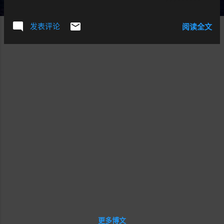
就见惯不怪了。也许别人骂自己，并不生气，但骂他母亲
时，他却会忽然生气，这样的人可谓孝子也。 人身攻击型，
发表评论
阅读全文
比如骂人脑残，攻击韩寒的人都常见的就是“你高中没有毕业
的小屁孩，凭什么说大师”。这样的骂人最能说明骂人者的素
质最为低下。这就是典型的"秀才遇上兵,有理说不清",因为对
方根本就不听你在说什么,比如"我没有看完,不过知道这个高
中生就靠骂名人出名了,不找找镜子看看自己是谁....". 从你的
祖宗十八代开骂,这个时候想和你讲道理的秀才往往被气得口
吐白沬.所以这种骂人者往往自以为自己很厉害. 乱扣高帽子
型，最常见的就是，“我代表全中国人民表示对你封杀....”，
“你这是忘祖....”,这样的人我无话可说了,这是无聊到至极了. 最
后一种摆事实讲道理型，跟据你文章的一个观点，进行反
驳，例如:"对于巴金这些人的小说,可能摆在那个时代,更有时
代意义."可惜这样的理性越来越少了。 骂人者无耻度 杀伤力
骂人老母型 一般 无或极具杀伤力 人身攻击型 很无聊 很强 乱
扣高帽子型 极度无聊 无,微弱 摆事实讲道理型 一般 强
更多博文