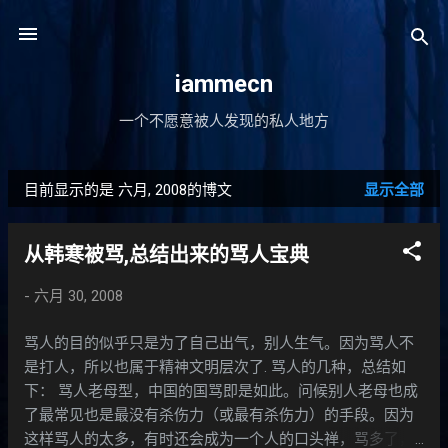
跳至主要内容
iammecn
一个不愿意被人发现的私人地方
目前显示的是 六月, 2008的博文
显示全部
博
文
从韩寒被骂,总结出来的骂人宝典
-
六月 30, 2008
骂人的目的似乎只是为了自己出气，别人生气。因为骂人不
是打人，所以也属于精神文明层次了. 骂人的几种，总结如
下： 骂人老母型，中国的国骂即是如此。问候别人老母也成
了最常见也是最没有杀伤力（或最有杀伤力）的手段。因为
这样骂人的太多，有时还会成为一个人的口头禅，骂多了，