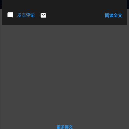
Google在内的多家公司均提供大容量的免费的邮箱，这些公
司包括 Microsoft,网易，新浪，搜狐等，这个市场还有如
发表评论
阅读全文
www.56.com 等众多小公司参与，所以说大家都看到这个市
场了。 邮箱业务是经典的互联网服务，在未来也不会消失。
邮箱用户忠诚度高，用户群体广，素质高。相对成本较底。
二、我们的优势 如果在普通邮箱领域进行竞争，我们似乎优
势并不明显，做游戏相关的有特色的邮箱？游戏用户群的特
殊定位，使得从这一步入手很难。 我的想法是："为广大中小
型及大型企业提供免费的企业邮局，即＠自己企业域名的邮
箱。" 一般免费或者收费邮件的后缀域名都是固定的。这对于
一些企业经理是不愿意看到的，他们更希望能看到有自己公
司域名的邮箱印在名片上，以提高企业形象。 这项免费服务
目前没有公司在做。市场属于先来者。 因为目标定位于企业
用户，那么用户群即是企业员工，所以可以吸引大量的高质
量有实际消费能力的用户群的流量。 如果运作成功，那么我
们就可能成为邮件技术的领先者和标准制订者。我们利用的
我们的技术为用户提供功能最为强大的邮件服务，利用我们
分布在全世界各处的多台服务器组建成最为稳定的邮件服
更多博文
务。 三、原理机制： 1. 方式 让网络管理员把他们的邮件MX